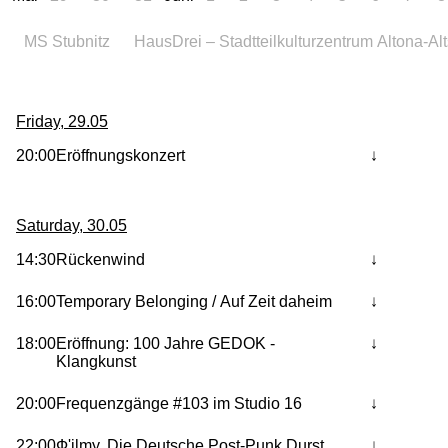
MS Stubnitz
HausDrei – Stadtteilkulturzentrum Altona-Alt
Friday, 29.05
20:00
Eröffnungskonzert
Saturday, 30.05
14:30
Rückenwind
16:00
Temporary Belonging / Auf Zeit daheim
18:00
Eröffnung: 100 Jahre GEDOK -
Klangkunst
20:00
Frequenzgänge #103 im Studio 16
22:00
Ф'ilmy, Die Deutsche Post-Punk,Durst