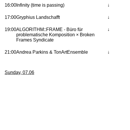
16:00
Infinity (time is passing)
17:00
Gryphius Landschafft
19:00
ALGORITHM::FRAME - Büro für
problematische Komposition × Broken
Frames Syndicate
21:00
Andrea Parkins & TonArtEnsemble
Sunday, 07.06
14:00
Die Melophilen
16:00
Klang + Sache
18:00
Female ID: my voice, like vapour
20:00
Tuning Rituals: Bohlen-Pierce-Skala