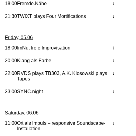
18:00
Fremde.Nähe
21:30
TWIXT plays Four Mortifications
Friday, 05.06
18:00
ImNu, freie Improvisation
20:00
Klang als Farbe
22:00
RVDS plays TB303, A.K. Klosowski plays
Tapes
23:00
SYNC.night
Saturday, 06.06
11:00
Ort als Impuls – responsive Soundscape-
Installation