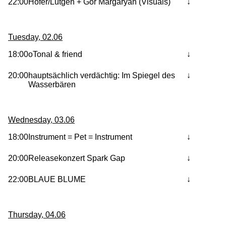
22:00
Höfer/Lütgen + Gor Margaryan (Visuals)
Tuesday, 02.06
18:00
oTonal & friend
20:00
hauptsächlich verdächtig: Im Spiegel des
Wasserbären
Wednesday, 03.06
18:00
Instrument = Pet = Instrument
20:00
Releasekonzert Spark Gap
22:00
BLAUE BLUME
Thursday, 04.06